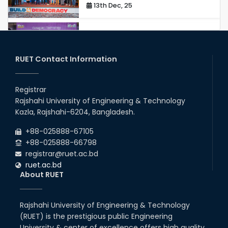
13th Dec, 25
Congratulations to Our Proud
Achievers!
20th Oct, 25
RUET Contact Information
Congratulations on an Insightful
Talk on Hollow Core Fiber
Registrar
Breakthroughs
Rajshahi University of Engineering & Technology
17th Dec, 25
Kazla, Rajshahi-6204, Bangladesh.
Career Development Session
+88-025888-67105
with Japanese Industry Leader
Engages Final-Year Students
+88-025888-66798
registrar@ruet.ac.bd
16th Oct, 25
ruet.ac.bd
RUET CSE Department hosts
About RUET
day-long workshop to promote
inclusive technology
development
Rajshahi University of Engineering & Technology
08th Nov, 25
(RUET) is the prestigious public Engineering
Seminar on " Milimeter Wave
System and Circuit Design for
University & center of excellence offers high quality