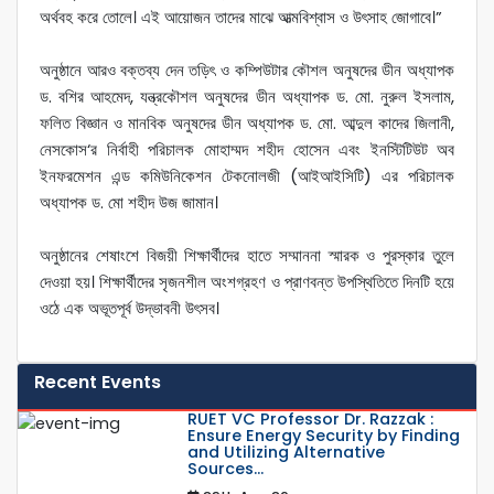
অর্থবহ করে তোলে। এই আয়োজন তাদের মাঝে আত্মবিশ্বাস ও উৎসাহ জোগাবে।”
অনুষ্ঠানে আরও বক্তব্য দেন তড়িৎ ও কম্পিউটার কৌশল অনুষদের ডীন অধ্যাপক
ড. বশির আহমেদ, যন্ত্রকৌশল অনুষদের ডীন অধ্যাপক ড. মো. নুরুল ইসলাম,
ফলিত বিজ্ঞান ও মানবিক অনুষদের ডীন অধ্যাপক ড. মো. আব্দুল কাদের জিলানী,
নেসকোস‘র নির্বাহী পরিচালক মোহাম্মদ শহীদ হোসেন এবং ইনস্টিটিউট অব
ইনফরমেশন এন্ড কমিউনিকেশন টেকনোলজী (আইআইসিটি) এর পরিচালক
অধ্যাপক ড. মো শহীদ উজ জামান।
অনুষ্ঠানের শেষাংশে বিজয়ী শিক্ষার্থীদের হাতে সম্মাননা স্মারক ও পুরস্কার তুলে
দেওয়া হয়। শিক্ষার্থীদের সৃজনশীল অংশগ্রহণ ও প্রাণবন্ত উপস্থিতিতে দিনটি হয়ে
ওঠে এক অভূতপূর্ব উদ্ভাবনী উৎসব।
Recent Events
RUET VC Professor Dr. Razzak :
Ensure Energy Security by Finding
and Utilizing Alternative
Sources...