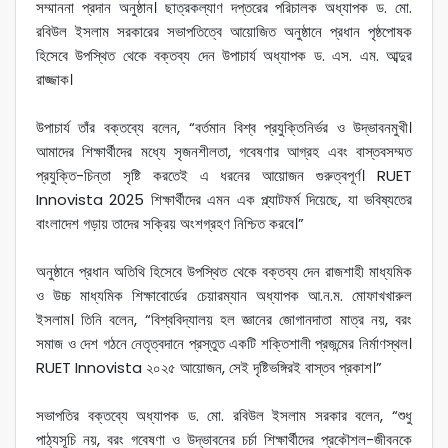
সম্মাননা প্রদান অনুষ্ঠান। ছাত্রকল্যাণ দপ্তরের পরিচালক অধ্যাপক ড. মো.
রবিউল ইসলাম সরকারের সভাপতিত্বে আয়োজিত অনুষ্ঠানে প্রধান পৃষ্ঠপোষক
হিসেবে উপস্থিত থেকে বক্তব্য দেন উপাচার্য অধ্যাপক ড. এস. এম. আব্দুর
রাজ্জাক।
উপাচার্য তাঁর বক্তব্যে বলেন, “বর্তমান বিশ্ব প্রযুক্তিনির্ভর ও উদ্ভাবনমুখী।
আমাদের শিক্ষার্থীদের মধ্যে সৃজনশীলতা, গবেষণার আগ্রহ এবং বাস্তবসম্মত
প্রযুক্তি-চিন্তা সৃষ্টি করতেই এ ধরনের আয়োজন গুরুত্বপূর্ণ। RUET
Innovista 2025 শিক্ষার্থীদের এমন এক প্ল্যাটফর্ম দিয়েছে, যা ভবিষ্যতের
বাংলাদেশ গড়ায় তাদের সক্রিয় অংশগ্রহণ নিশ্চিত করবে।”
অনুষ্ঠানে প্রধান অতিথি হিসেবে উপস্থিত থেকে বক্তব্য দেন রাজশাহী মাধ্যমিক
ও উচ্চ মাধ্যমিক শিক্ষাবোর্ডের চেয়ারম্যান অধ্যাপক আ.ন.ম. মোফাখখারুল
ইসলাম। তিনি বলেন, “বিশ্ববিদ্যালয় হল জ্ঞানের জোগানদাতা মাত্র নয়, বরং
সমাজ ও দেশ গঠনে নেতৃত্বদানে প্রস্তুত একটি শক্তিশালী প্রজন্মের নির্মাণস্থল।
RUET Innovista ২০২৫ আয়োজন, সেই দৃষ্টিভঙ্গিরই বাস্তব প্রকাশ।”
সভাপতির বক্তব্যে অধ্যাপক ড. মো. রবিউল ইসলাম সরকার বলেন, “শুধু
পাঠ্যসূচি নয়, বরং গবেষণা ও উদ্ভাবনের চর্চা শিক্ষার্থীদের প্রকৌশল-জীবনকে