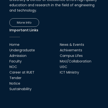
Highly Integrated RADAR
education and research in the field of engineering
Transceivers"
and technology.
24th Oct, 25
PUBG Mobile WOW Creators
More Info
Workshop by RUET Computing
Society
Important Links
18th Oct, 25
RUET Vice-Chancellor
Home
News & Events
Congratulates ‘Team Crack
Platoon’ for Achieving Success
Undergraduate
Achivements
on the World Stage
Admission
Campus Lifes
22nd Sep, 25
Faculty
MoU/Collaboration
NOC
UGC
MTE Career Club Execuitve
Committee 2024-2025
Career at RUET
ICT Ministry
14th Sep, 25
Tender
Notice
Sustainability
Study Tour at Katakhali 50MW
Peaking Power Plant
20th Aug, 25